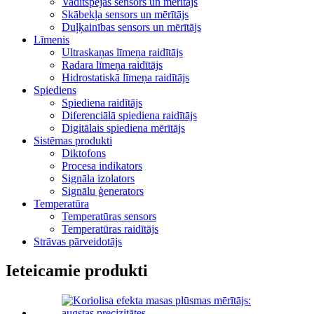
Vadītspējas sensors un mērītājs
Skābekļa sensors un mērītājs
Duļķainības sensors un mērītājs
Līmenis
Ultraskaņas līmeņa raidītājs
Radara līmeņa raidītājs
Hidrostatiskā līmeņa raidītājs
Spiediens
Spiediena raidītājs
Diferenciālā spiediena raidītājs
Digitālais spiediena mērītājs
Sistēmas produkti
Diktofons
Procesa indikators
Signāla izolators
Signālu ģenerators
Temperatūra
Temperatūras sensors
Temperatūras raidītājs
Strāvas pārveidotājs
Ieteicamie produkti