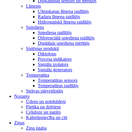
Duļķainības sensors un mērītājs
Līmenis
Ultraskaņas līmeņa raidītājs
Radara līmeņa raidītājs
Hidrostatiskā līmeņa raidītājs
Spiediens
Spiediena raidītājs
Diferenciālā spiediena raidītājs
Digitālais spiediena mērītājs
Sistēmas produkti
Diktofons
Procesa indikators
Signāla izolators
Signālu ģenerators
Temperatūra
Temperatūras sensors
Temperatūras raidītājs
Strāvas pārveidotājs
Nozares
Ūdens un notekūdeņi
Pārtika un dzērieni
Celuloze un papīrs
Kalnrūpniecība un citi
Ziņas
Ziņu istaba