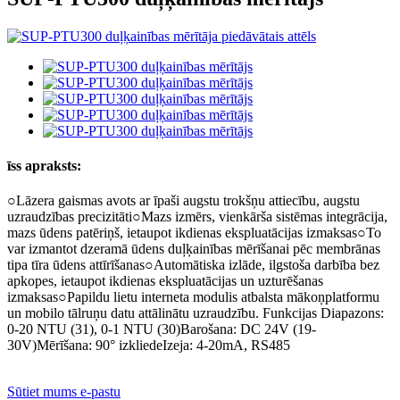
īss apraksts:
○Lāzera gaismas avots ar īpaši augstu trokšņu attiecību, augstu
uzraudzības precizitāti○Mazs izmērs, vienkārša sistēmas integrācija,
mazs ūdens patēriņš, ietaupot ikdienas ekspluatācijas izmaksas○To
var izmantot dzeramā ūdens duļķainības mērīšanai pēc membrānas
tipa tīra ūdens attīrīšanas○Automātiska izlāde, ilgstoša darbība bez
apkopes, ietaupot ikdienas ekspluatācijas un uzturēšanas
izmaksas○Papildu lietu interneta modulis atbalsta mākoņplatformu
un mobilo tālruņu datu attālinātu uzraudzību. Funkcijas Diapazons:
0-20 NTU (31), 0-1 NTU (30)Barošana: DC 24V (19-
30V)Mērīšana: 90° izkliedeIzeja: 4-20mA, RS485
Sūtiet mums e-pastu