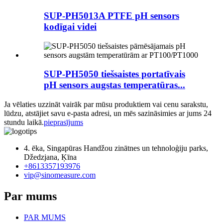
SUP-PH5013A PTFE pH sensors
kodīgai videi
SUP-PH5050 tiešsaistes portatīvais
pH sensors augstas temperatūras...
Ja vēlaties uzzināt vairāk par mūsu produktiem vai cenu sarakstu,
lūdzu, atstājiet savu e-pasta adresi, un mēs sazināsimies ar jums 24
stundu laikā.
pieprasījums
4. ēka, Singapūras Handžou zinātnes un tehnoloģiju parks,
Džedzjana, Ķīna
+8613357193976
vip@sinomeasure.com
Par mums
PAR MUMS