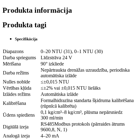
Produkta informācija
Produkta tagi
Specifikācija
Diapazons
0–20 NTU (31), 0–1 NTU (30)
Darba spriegums
Līdzstrāva 24 V
Mērīšana
90° izkliede
Nepārtraukta drenāžas uzraudzība, periodiska
Darba režīms
automātiska izlāde
Nulles nobīde
≤±0,015 NTU
Vērtības kļūda
≤±2% vai ±0,015 NTU lielāks
Izlādes režīms
Automātiska izlāde
Formalhidrazīna standarta šķidruma kalibrēšana
Kalibrēšana
(rūpnīcā kalibrēta)
0,1 kg/cm³–8 kg/cm³, plūsma nepārsniedz
Ūdens spiediens
300 ml/min
RS485Modbus protokols (pārraides ātrums
Digitālā izeja
9600,8, N, 1)
Analogā izeja
4–20 mA