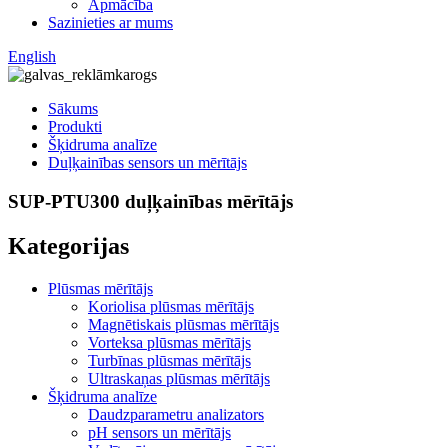
Apmācība
Sazinieties ar mums
English
Sākums
Produkti
Šķidruma analīze
Duļķainības sensors un mērītājs
SUP-PTU300 duļķainības mērītājs
Kategorijas
Plūsmas mērītājs
Koriolisa plūsmas mērītājs
Magnētiskais plūsmas mērītājs
Vorteksa plūsmas mērītājs
Turbīnas plūsmas mērītājs
Ultraskaņas plūsmas mērītājs
Šķidruma analīze
Daudzparametru analizators
pH sensors un mērītājs