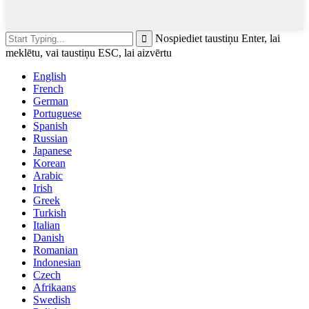
Nospiediet taustiņu Enter, lai
meklētu, vai taustiņu ESC, lai aizvērtu
English
French
German
Portuguese
Spanish
Russian
Japanese
Korean
Arabic
Irish
Greek
Turkish
Italian
Danish
Romanian
Indonesian
Czech
Afrikaans
Swedish