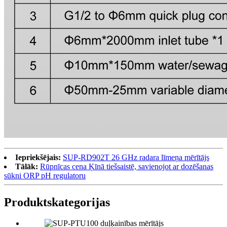
Iepriekšējais:
SUP-RD902T 26 GHz radara līmeņa mērītājs
Tālāk:
Rūpnīcas cena Ķīnā tiešsaistē, savienojot ar dozēšanas
sūkni ORP pH regulatoru
Produkts
kategorijas