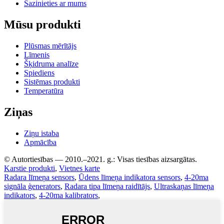
Sazinieties ar mums
Mūsu produkti
Plūsmas mērītājs
Līmenis
Šķidruma analīze
Spiediens
Sistēmas produkti
Temperatūra
Ziņas
Ziņu istaba
Apmācība
© Autortiesības — 2010.–2021. g.: Visas tiesības aizsargātas.
Karstie produkti
,
Vietnes karte
Radara līmeņa sensors
,
Ūdens līmeņa indikatora sensors
,
4-20ma
signāla ģenerators
,
Radara tipa līmeņa raidītājs
,
Ultraskaņas līmeņa
indikators
,
4-20ma kalibrators
,