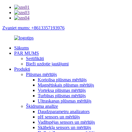
Zvaniet mums: +8613357193976
Sākums
PAR MUMS
Sertifikāti
Bieži uzdotie jautājumi
Produkti
Plūsmas mērītājs
Koriolisa plūsmas mērītājs
Magnētiskais plūsmas mērītājs
Vorteksa plūsmas mērītājs
Turbīnas plūsmas mērītājs
Ultraskaņas plūsmas mērītājs
Šķidruma analīze
Daudzparametru analizators
pH sensors un mērītājs
Vadītspējas sensors un mērītājs
Skābekļa sensors un mērītājs